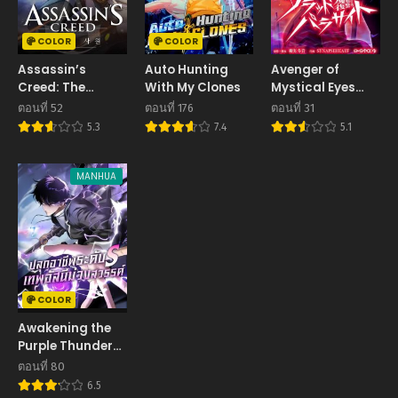
COLOR
COLOR
Assassin’s
Auto Hunting
Avenger of
Creed: The
With My Clones
Mystical Eyes
Forgotten
Blood Parasite
ตอนที่ 52
ตอนที่ 176
ตอนที่ 31
Temple
5.3
7.4
5.1
MANHUA
COLOR
Awakening the
Purple Thunder
at the Beginning
ตอนที่ 80
ปลุกอาชีพระดับ S
6.5