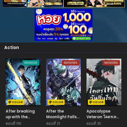
Action
MANHUA
MANHWA
MANHWA
COLOR
COLOR
COLOR
After breaking
After the
Apocalypse
up with the
Moonlight Falls
Veteran โคตรเทพ
school beauty, I
วิถีนักล่า ใต้เงาจันทร์
วันสิ้นโลก
ตอนที่ 110
ตอนที่ 31
ตอนที่ 35