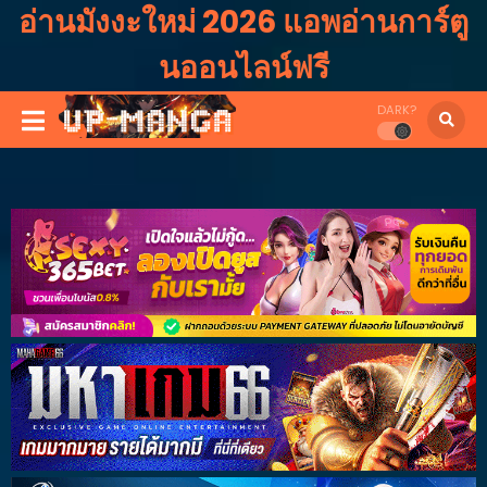
อ่านมังงะใหม่ 2026 แอพอ่านการ์ตู
นออนไลน์ฟรี
DARK?