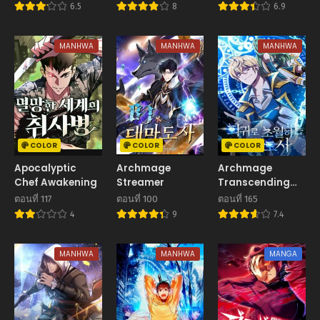
became a
ทมิฬ
6.5
8
6.9
martial arts
master หลังถูก
ดอกไม้โรงเรียนบอก
MANHWA
MANHWA
MANHWA
เลิก ฉันก็กลายมาเป็น
ปรมาจารย์ศิลปะการ
ต่อสู้
COLOR
COLOR
COLOR
Apocalyptic
Archmage
Archmage
Chef Awakening
Streamer
Transcending
Through
ตอนที่ 117
ตอนที่ 100
ตอนที่ 165
Regression
4
9
7.4
MANHWA
MANHWA
MANGA