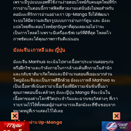
เพราะมีรูปแบบแอพที่ใช้งานง่ายตอบโจทย์กับคนยุคใหม่ที่รัก
การอ่านในตอนนี้กราฟฟิคที่สวยงามแต่นั่นยังไม่พอสำหรับ
คอมังงะที่รักการอ่านอย่างเรา Up-Manga จึงได้พัฒนา
ระบบให้มีความสเถียรรูปแบบการอ่านการ์ตูน และ มังงะ
แปลไทยที่จะตอบโจทย์ทุกปัญหาที่คุณเคยเจอไม่ว่าจะ
เป็นการโหลดไวเพราะมีเครื่องเซิฟเวอร์ที่ดีที่สุด โหลดไว
ภาพชัดและได้คุณภาพการันตีแน่นอน
มังงะจีน เกาหลี และ ญี่ปุ่น
มังงะจีน Manhua จะเน้นไปทางเนื้อหาประมาณค่อยๆเก่ง
หรือฝึกวิชาและกำลังภายในการล้างแค้นศึกภายในสำนัก
และกลับชาติมาเกิดใหม่และมีจำนวนตอนที่เยอะมากส่วน
ใหญ่มังงะจีนจะเป็นภาพสีอีกด้วย มังงะเกาหลี Manhwa จะ
เป็นเนื้อหาที่เน้นดราม่าเนื้อเรื่องที่มีความเข้มข้นขึ้นมา
คุณภาพตอนนี้จะคล้ายๆ มังงะญี่ปุ่น Manga ที่จะเน้นใน
เนื้อหาของต่างโลกชีวิตประจำวันและฉากเซอวิสต่างๆ ที่เรา
รวบรวมไว้ให้ทั้งหมดผู้อ่านสามารถเลือกมังงะที่ชืนชอบจาก
หมวดหมู่ที่เราแสดงไว้ได้เลย
ทำไมต้องอ่าน Up-Manga